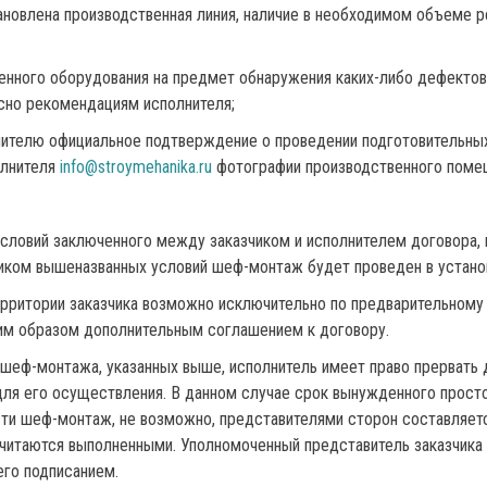
ановлена производственная линия, наличие в необходимом объеме р
нного оборудования на предмет обнаружения каких-либо дефектов,
асно рекомендациям исполнителя;
ителю официальное подтверждение о проведении подготовительных
олнителя
info@stroymehanika.ru
фотографии производственного помещ
словий заключенного между заказчиком и исполнителем договора, 
зчиком вышеназванных условий шеф-монтаж будет проведен в устан
территории заказчика возможно исключительно по предварительном
им образом дополнительным соглашением к договору.
 шеф-монтажа, указанных выше, исполнитель имеет право прервать
для его осуществления. В данном случае срок вынужденного просто
сти шеф-монтаж, не возможно, представителями сторон составляетс
читаются выполненными. Уполномоченный представитель заказчика о
его подписанием.