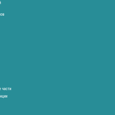
й
лов
е части
нции