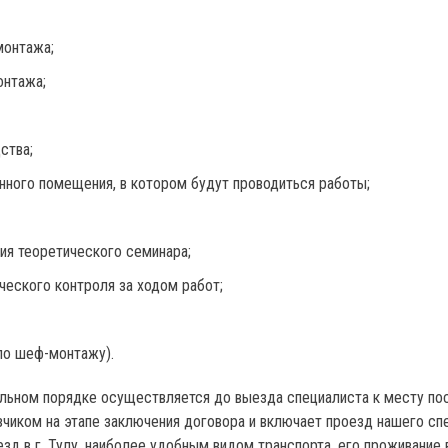
монтажа;
онтажа;
ства;
нного помещения, в котором будут проводиться работы;
ия теоретического семинара;
еского контроля за ходом работ;
 по шеф-монтажу).
льном порядке осуществляется до выезда специалиста к месту пос
иком на этапе заключения договора и включает проезд нашего спец
зд в г. Тулу, наиболее удобным видом транспорта, его проживание 