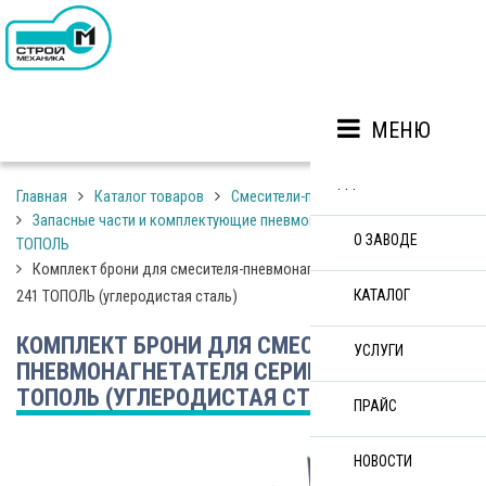
МЕНЮ
. . .
Главная
Каталог товаров
Смесители-пневмонагнетатели
Запасные части и комплектующие пневмонагнетателей СО-241
О ЗАВОДЕ
ТОПОЛЬ
Комплект брони для смесителя-пневмонагнетателя серии CO-
КАТАЛОГ
241 ТОПОЛЬ (углеродистая сталь)
КОМПЛЕКТ БРОНИ ДЛЯ СМЕСИТЕЛЯ-
УСЛУГИ
ПНЕВМОНАГНЕТАТЕЛЯ СЕРИИ CO-241
ТОПОЛЬ (УГЛЕРОДИСТАЯ СТАЛЬ)
ПРАЙС
НОВОСТИ