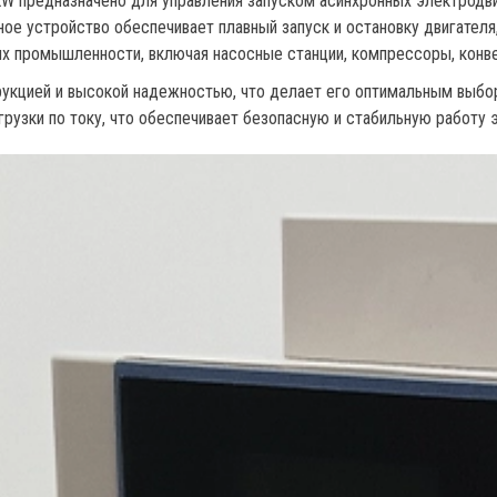
W предназначено для управления запуском асинхронных электродвиг
ное устройство обеспечивает плавный запуск и остановку двигател
х промышленности, включая насосные станции, компрессоры, конве
укцией и высокой надежностью, что делает его оптимальным выбор
грузки по току, что обеспечивает безопасную и стабильную работу 